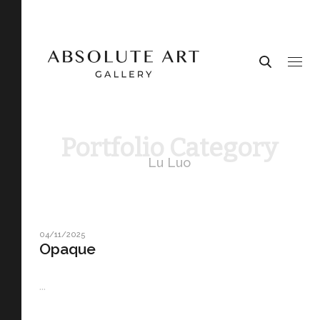
Portfolio Category
Lu Luo
04/11/2025
Opaque
...