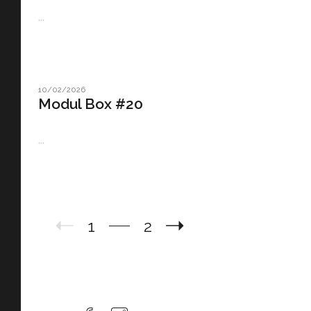
...
10/02/2026
Modul Box #20
...
1
2